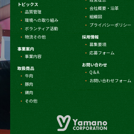
トピックス
会社概要・沿革
品質管理
組織図
環境への取り組み
プライバシーポリシー
ボランティア活動
物流その他
採用情報
募集要項
事業案内
応募フォーム
事業内容
お問い合わせ
取扱商品
Q＆A
牛肉
お問い合わせフォーム
豚肉
鶏肉
その他