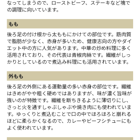
なってしまうので、ローストビーフ、ステーキなど塊で
の調理に向いています。
もも
後ろ足の付け根から太ももにかけての部位です。筋肉質
で脂肪が少なく、赤身が多いため、健康志向の方やダイ
エット中の方に人気があります。中華の炒め料理に多く
活用されており、その代表は青椒肉絲です。繊維がしっ
かりとしているので煮込み料理にも活用されています。
外もも
後ろ足の外側にある運動量の多い赤身の部位です。繊維
はきめがやや粗く硬めではありますが、味が濃く旨味が
強いのが特徴です。繊維を断ちきるように薄切りにし、
さっと火を通すしゃぶしゃぶや焼き肉にも使われていま
す。ゆっくりと煮込むことで口の中でほろほろと崩れる
ほどに柔らかくなるので、カレーやビーフシチューにも
よく使われています。